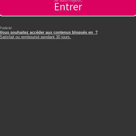
Entrer
Cliquez sur votre pays :
Publicité
Vous souhaitez accéder aux contenus bloqués en ?
Autre p
Satisfait ou remboursé pendant 30 jours.
Entrez votre code d'accès
: